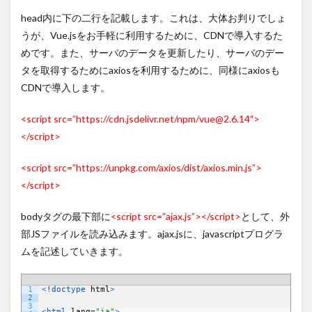
head内に下の二行を記載します。これは、大体お判りでしょ
うが、Vue.jsをお手軽に利用するために、CDNで導入するた
めです。また、サーバのデータを更新したり、サーバのデー
タを取得するためにaxiosを利用するために、同様にaxiosも
CDNで導入します。
<script src=”https://cdn.jsdelivr.net/npm/vue@2.6.14″>
</script>
<script src=”https://unpkg.com/axios/dist/axios.min.js”>
</script>
bodyタグの最下部に
<script src=”ajax.js”></script>
として、外
部JSファイルを読み込みます。ajax.jsに、javascriptプログラ
ムを記述していきます。
1
<
!
doctype 
html
>
PHP
2
3
<
html 
lang
=
"ja"
>