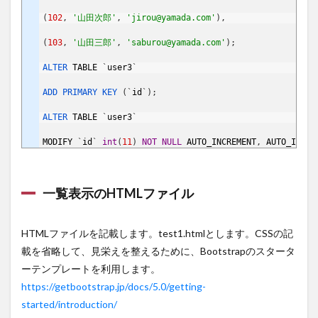
(
102
,
'山田次郎'
,
'jirou@yamada.com'
)
,
(
103
,
'山田三郎'
,
'saburou@yamada.com'
)
;
ALTER 
TABLE
`
user3
`
ADD 
PRIMARY 
KEY
(
`
id
`
)
;
ALTER 
TABLE
`
user3
`
MODIFY
`
id
`
int
(
11
)
NOT
NULL
AUTO_INCREMENT
,
AUTO_INCRE
一覧表示のHTMLファイル
HTMLファイルを記載します。test1.htmlとします。CSSの記
載を省略して、見栄えを整えるために、Bootstrapのスタータ
ーテンプレートを利用します。
https://getbootstrap.jp/docs/5.0/getting-
started/introduction/