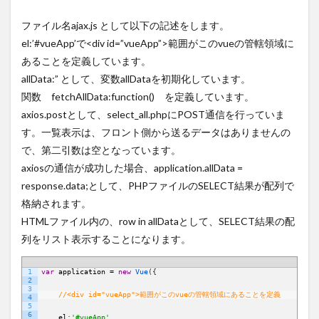
ファイル名ajax.js として以下の記述をします。
el:’#vueApp’で<div id=”vueApp”>範囲がこのvueの管轄領域に
あることを定義しています。
allData:” として、変数allDataを初期化しています。
関数 fetchAllData:function() を定義しています。
axios.postとして、select_all.phpにPOST通信を行っていま
す。一覧表示は、フロント側から送るデータはありませんの
で、第二引数は空となっています。
axiosの通信が成功した場合、application.allData =
response.data;として、PHPファイルのSELECT結果が配列で
格納されます。
HTMLファイル内の、row in allDataとして、SELECT結果の配
列をリスト表示することになります。
1
var
application
=
new
Vue
(
{
JavaScript
2
3
//<div id="vueApp">範囲がこのvueの管轄領域にあることを定義
4
5
6
el
:
'#vueApp'
,