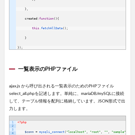
}
,
created
:
function
(
)
{
this
.
fetchAllData
(
)
;
}
}
)
;
一覧表示のPHPファイル
ajax.js から呼び出される一覧表示のためのPHPファイル
select_all.phpを記述します。単純に、mariaDB/mySQLに接続
して、テーブル情報を配列に格納しています。JSON形式で出
力します。
1
<?php
PHP
2
3
$conn
=
mysqli_connect
(
"localhost"
,
"root"
,
""
,
"sample"
)
;
4