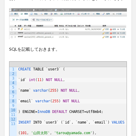
SQLを記載しておきます。
1
CREATE 
TABLE
`
user3
`
(
2
3
`
id
`
int
(
11
)
NOT
NULL
,
4
5
`
name
`
varchar
(
255
)
NOT
NULL
,
6
7
8
`
email
`
varchar
(
255
)
NOT
NULL
9
10
)
ENGINE
=
InnoDB 
DEFAULT
CHARSET
=
utf8mb4
;
11
12
INSERT 
INTO
`
user3
`
(
`
id
`
,
`
name
`
,
`
email
`
)
VALUES
13
(
101
,
'山田太郎'
,
'tarou@yamada.com'
)
,