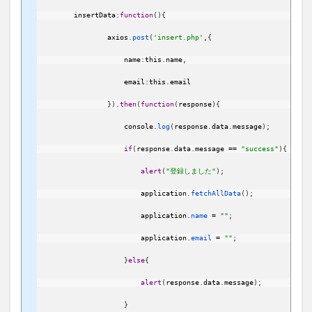
insertData
:
function
(
)
{
axios
.
post
(
'insert.php'
,
{
name
:
this
.
name
,
email
:
this
.
email
}
)
.
then
(
function
(
response
)
{
console
.
log
(
response
.
data
.
message
)
;
if
(
response
.
data
.
message
==
"success"
)
{
alert
(
"登録しました"
)
;
application
.
fetchAllData
(
)
;
application
.
name
=
""
;
application
.
email
=
""
;
}
else
{
alert
(
response
.
data
.
message
)
;
}