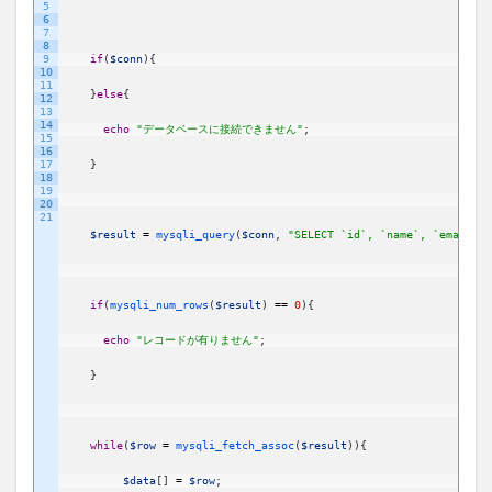
5
6
7
8
9
if
(
$conn
)
{
10
11
}
else
{
12
13
14
echo
"データベースに接続できません"
;
15
16
17
}
18
19
20
21
$result
=
mysqli_query
(
$conn
,
"SELECT `id`, `name`, `email` F
if
(
mysqli_num_rows
(
$result
)
==
0
)
{
echo
"レコードが有りません"
;
}
while
(
$row
=
mysqli_fetch_assoc
(
$result
)
)
{
$data
[
]
=
$row
;