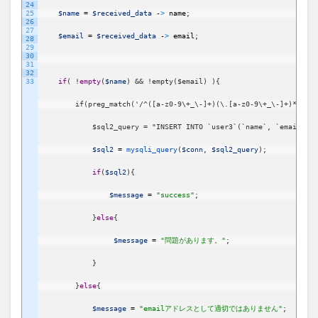
24
25
$name
=
$received_data
-
>
name
;
26
27
$email
=
$received_data
-
>
email
;
28
29
30
31
32
33
if
(
!
empty
(
$name
)
&& !empty($email) ){
        if(preg_match('/^([a-z0-9\+_\-]+)(\.[a-z0-9\+_\-]+)*@([a-
            $sql2_query = "INSERT INTO `user3`(`name`, `email`) V
$sql2
=
mysqli_query
(
$conn
,
$sql2_query
)
;
if
(
$sql2
)
{
$message
=
"success"
;
}
else
{
$message
=
"問題があります。"
;
}
}
else
{
$message
=
"emailアドレスとして適切ではありません"
;