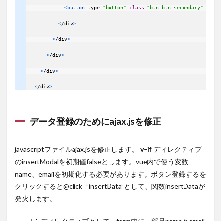
<
button 
type
=
"button"
class
=
"btn btn-secondary"
data
-
<
/
div
>
<
/
div
>
<
/
div
>
<
/
div
>
<
/
div
>
データ登録のためにajax.jsを修正
javascriptファイルajax.jsを修正します。
v
–
if
ディレクティブ
のinsertModalを初期値falseとします。vue内で使う変数
name、emailを初期化する必要があります。ボタン登録するを
クリックすると@click=”insertData”として、関数insertDataが
発火します。
ディレクティブとして、form内に、部品nameとemail