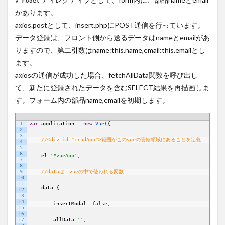
v-model
があります。
axios.postとして、insert.phpにPOST通信を行っています。
データ登録は、フロント側から送るデータはnameとemailがあ
りますので、第二引数はname:this.name,email:this.emailとし
ます。
axiosの通信が成功した場合、fetchAllData関数を呼び出し
て、新たに登録されたデータを含むSELECT結果を再描画しま
す。フォーム内の部品name,emailを初期します。
1
var
application
=
new
Vue
(
{
JavaScript
2
3
//<div id="crudApp">範囲がこのvueの管轄領域にあることを定義
4
5
6
el
:
'#vueApp'
,
7
8
9
//dataは　vueの中で使われる変数
10
11
data
:
{
12
13
14
insertModal
:
false
,
15
16
17
allData
:
''
,