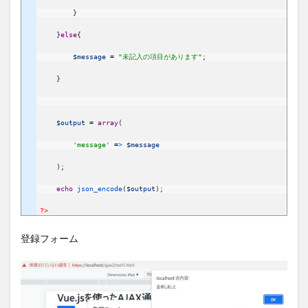
}
}
else
{
$message
=
"未記入の項目があります"
;
}
$output
=
array
(
'message'
=
>
$message
)
;
echo
json_encode
(
$output
)
;
?>
登録フォーム