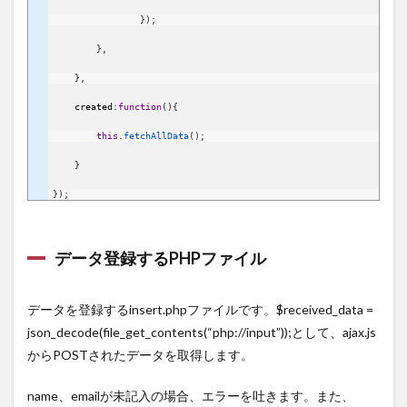
}
)
;
}
,
}
,
created
:
function
(
)
{
this
.
fetchAllData
(
)
;
}
}
)
;
データ登録するPHPファイル
データを登録するinsert.phpファイルです。$received_data =
json_decode(file_get_contents(“php://input”));として、ajax.js
からPOSTされたデータを取得します。
name、emailが未記入の場合、エラーを吐きます。また、