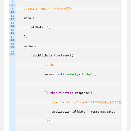
7
8
9
//dataは　vueの中で使われる変数
10
11
data
:
{
12
13
14
allData
:
''
,
15
16
17
}
,
18
19
methods
:
{
20
21
22
fetchAllData
:
function
(
)
{
// do 
axios
.
post
(
'select_all.php'
,
{
}
)
.
then
(
function
(
response
)
{
//allDataにphpファイルSELECTの結果が配列で格納さ
application
.
allData
=
response
.
data
;
}
)
;
}
,