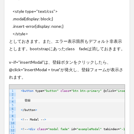
<
style
type
=
“text/css”
>
.modal
{
display
:
block
;}
.insert-error
{
display
:
none
;}
</
style
>
としておきます。また、エラー表示箇所もデフォルト非表示
とします。bootstrapにあったclass fadeは消しておきます。
v
–
if
=
“insertModal”は、登録ボタンをクリックしたら、
@click=”insertModal = true”が発火し、登録フォームが表示さ
れます。
1
<
button 
type
=
"button"
class
=
"btn btn-primary"
@
click
=
"insertMod
PHP
2
3
登録
4
5
6
<
/
button
>
7
8
9
<
!
--
Modal
--
>
10
11
<
!
--
<
div 
class
=
"modal fade"
id
=
"exampleModal"
tabindex
=
"-1"
ari
12
13