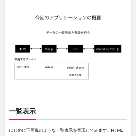
録の
ため
に
ajax.js
を修
正
3.3
デー
タ登
録す
る
PHP
ファ
イル
一覧表示
はじめに下画像のような一覧表示を実現してみます。HTML