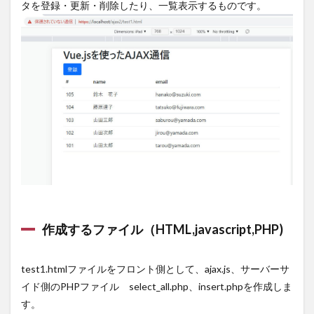
タを登録・更新・削除したり、一覧表示するものです。
覧表示の
javascript
ファイル
2.4
一覧
表示
の
PHP
ファ
イル
3
デー
タの
登録
3.1
作成するファイル（HTML,javascript,PHP)
HTML
ファ
イル
test1.htmlファイルをフロント側として、ajax.js、サーバーサ
3.2
イド側のPHPファイル select_all.php、insert.phpを作成しま
デー
す。
タ登