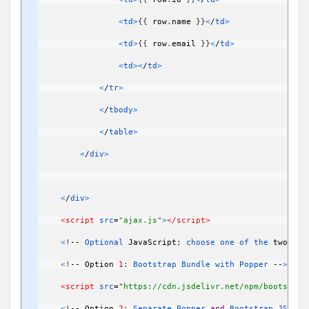
<
td
>
{
{
row
.
name
}
}
<
/
td
>
<
td
>
{
{
row
.
email
}
}
<
/
td
>
<
td
>
<
/
td
>
<
/
tr
>
<
/
tbody
>
<
/
table
>
<
/
div
>
<
/
div
>
<script 
src
=
"ajax.js"
>
</script>
<
!
--
Optional 
JavaScript
;
choose 
one 
of 
the 
two
!
--
<
!
--
Option
1
:
Bootstrap
Bundle
with
Popper
--
>
<script 
src
=
"https://cdn.jsdelivr.net/npm/bootstrap
<
!
--
Option
2
:
Separate
Popper
and
Bootstrap
JS
--
>