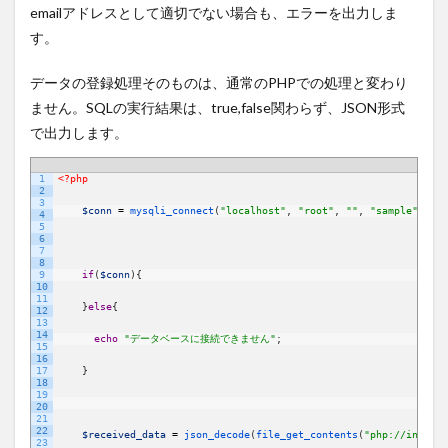
emailアドレスとして適切でない場合も、エラーを出力しま
す。
データの登録処理そのものは、通常のPHPでの処理と変わり
ません。SQLの実行結果は、true,false関わらず、JSON形式
で出力します。
1
<?php
JavaScript
2
3
$conn
=
mysqli_connect
(
"localhost"
,
"root"
,
""
,
"sample"
)
;
4
5
6
7
8
9
if
(
$conn
)
{
10
11
}
else
{
12
13
14
echo
"データベースに接続できません"
;
15
16
17
}
18
19
20
21
22
$received_data
=
json_decode
(
file_get_contents
(
"php://input"
)
23