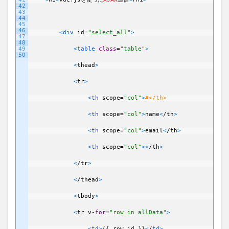
42
43
44
45
46
<
div 
id
=
"select_all"
>
47
48
49
<
table 
class
=
"table"
>
50
<
thead
>
<
tr
>
<
th 
scope
=
"col"
>
#</th>
<
th 
scope
=
"col"
>
name
<
/
th
>
<
th 
scope
=
"col"
>
email
<
/
th
>
<
th 
scope
=
"col"
>
<
/
th
>
<
/
tr
>
<
/
thead
>
<
tbody
>
<
tr
v
-
for
=
"row in allData"
>
<
td
>
{
{
row
.
id
}
}
<
/
td
>