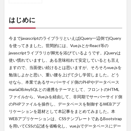
1
はじ
めに
はじめに
1.1
作成するファイ
ル
（HTML,javascript,PHP)
今までjavascriptのライブラリといえばjQuery一辺倒でjQuery
2
を使ってきました。世間的には、Vue.jsとかReact等の
一覧
javascriptライブラリが脚光を浴びているようです。jQueryは
表示
使い慣れていますし、ある意味枯れて安定しているとも言え
2.1
ますので、当面使い続けるとは思いますが、そろそろvue.jsを
デー
タベ
勉強しよかと思い、重い腰を上げて少し学習しました。どう
ース
せなら、本業であるサーバーサイド側のPHPやデータベース
2.2
mariaDB/mySQLとの連携をテーマとして、フロントのHTML
一覧
ファイルから、Vue.jsを経由して、非同期でサーバーサイド側
表示
のPHPファイルを操作し、データベースを制御するWEBアプ
の
HTML
リケーションを題材として本記事をまとめてみました。本
ファ
WEBアプリケーションは、CSSテンプレートであるBootstrap
イル
を用いてCSSの記述を省略化し、vue.jsでデータベースにデー
2.3
一