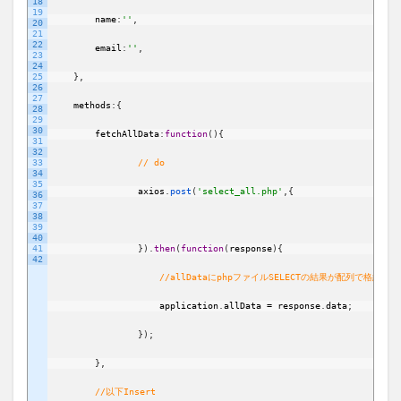
18
19
name
:
''
,
20
21
22
email
:
''
,
23
24
25
}
,
26
27
methods
:
{
28
29
30
fetchAllData
:
function
(
)
{
31
32
33
// do 
34
35
axios
.
post
(
'select_all.php'
,
{
36
37
38
39
40
41
}
)
.
then
(
function
(
response
)
{
42
//allDataにphpファイルSELECTの結果が配列で格納さ
application
.
allData
=
response
.
data
;
}
)
;
}
,
//以下Insert