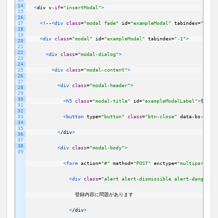
14
<
div
v
-
if
=
"insertModal"
>
15
16
17
<
!
--
<
div 
class
=
"modal fade"
id
=
"exampleModal"
tabindex
=
"-1"
>
-
18
19
<
div 
class
=
"modal"
id
=
"exampleModal"
tabindex
=
"-1"
>
20
21
22
<
div 
class
=
"modal-dialog"
>
23
24
25
<
div 
class
=
"modal-content"
>
26
27
<
div 
class
=
"modal-header"
>
28
29
30
<
h5 
class
=
"modal-title"
id
=
"exampleModalLabel"
>
登録フ
31
32
33
<
button 
type
=
"button"
class
=
"btn-close"
data
-
bs
-
dismi
34
35
<
/
div
>
36
37
38
<
div 
class
=
"modal-body"
>
39
<
form 
action
=
"#"
method
=
"POST"
enctype
=
"multipart/for
<
div 
class
=
"alert alert-dismissible alert-danger in
登録内容に問題があります
<
/
div
>