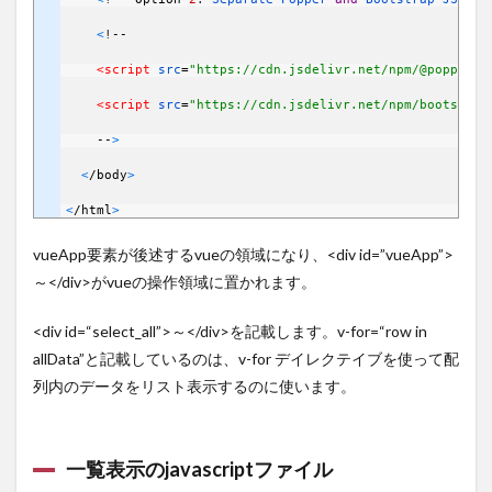
<
!
--
<script 
src
=
"https://cdn.jsdelivr.net/npm/@popperjs
<script 
src
=
"https://cdn.jsdelivr.net/npm/bootstrap
--
>
<
/
body
>
<
/
html
>
vueApp要素が後述するvueの領域になり、<div id=”vueApp”>
～</div>がvueの操作領域に置かれます。
<
div
id
=
“select_all”
>～</div>を記載します。
v-for
=
“row in
allData”と記載しているのは、v-for デイレクテイブを使って配
列内のデータをリスト表示するのに使います。
一覧表示のjavascriptファイル