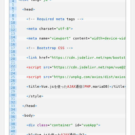
4
5
6
<
head
>
7
8
9
<
!
--
Required 
meta 
tags
--
>
10
11
<
meta 
charset
=
"utf-8"
>
12
13
14
<
meta 
name
=
"viewport"
content
=
"width=device-width, 
15
16
17
<
!
--
Bootstrap 
CSS
--
>
18
19
<
link 
href
=
"https://cdn.jsdelivr.net/npm/bootstrap@
20
21
22
<script 
src
=
"https://cdn.jsdelivr.net/npm/vue@2.6.1
23
24
25
<script 
src
=
"https://unpkg.com/axios/dist/axios.min
26
27
<
title
>
Vue
.
js
を使った
AJAX
通信
(
PHP
,
mariaDB
)
<
/
title
>
28
29
30
<
/
style
>
31
32
33
<
/
head
>
34
35
<
body
>
36
37
38
<
div 
class
=
"container"
id
=
"vueApp"
>
39
40
41
<
h1
>
Vue
.
js
を使った
AJAX
通信
<
/
h1
>